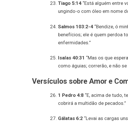
Tiago 5:14
“Está alguém entre v
ungindo-o com óleo em nome do
Salmos 103:2-4
“Bendize, ó min
benefícios; ele é quem perdoa to
enfermidades.”
Isaías 40:31
“Mas os que espera
como águias; correrão, e não se 
Versículos sobre Amor e Co
1 Pedro 4:8
“E, acima de tudo, 
cobrirá a multidão de pecados.”
Gálatas 6:2
“Levai as cargas uns 