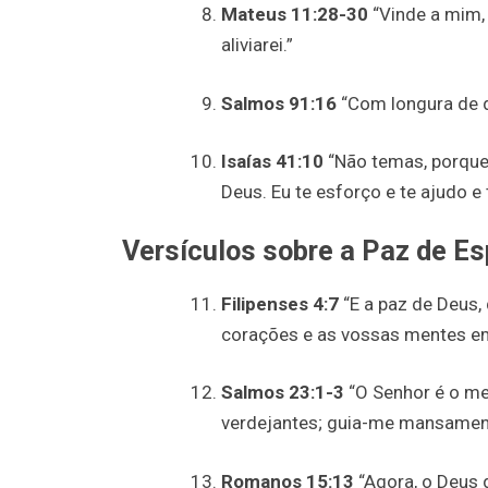
Mateus 11:28-30
“Vinde a mim, 
aliviarei.”
Salmos 91:16
“Com longura de di
Isaías 41:10
“Não temas, porque 
Deus. Eu te esforço e te ajudo e
Versículos sobre a Paz de Es
Filipenses 4:7
“E a paz de Deus,
corações e as vossas mentes em
Salmos 23:1-3
“O Senhor é o me
verdejantes; guia-me mansament
Romanos 15:13
“Agora, o Deus 