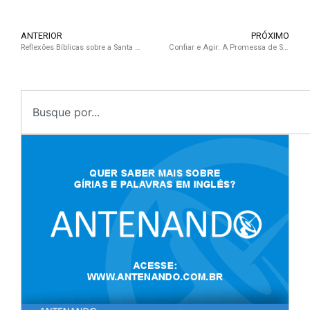
ANTERIOR
PRÓXIMO
Reflexões Bíblicas sobre a Santa Ceia: Significado e Importância na Fé Cristã
Confiar e Agir: A Promessa de Salmos 37:5